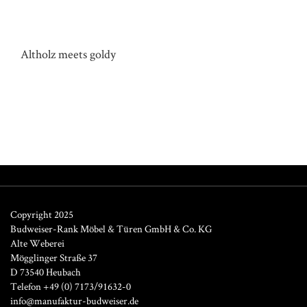
KÜCHE HAUS TH
Altholz meets goldy
Copyright 2025
Budweiser-Rank Möbel & Türen GmbH & Co. KG
Alte Weberei
Mögglinger Straße 37
D 73540 Heubach
Telefon +49 (0) 7173/91632-0
info@manufaktur-budweiser.de