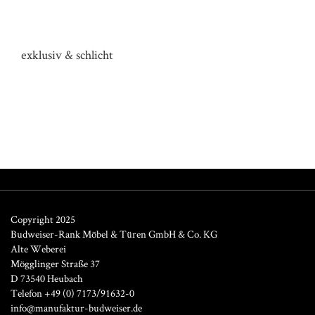
KÜCHE HAUS HI
exklusiv & schlicht
Copyright 2025
Budweiser-Rank Möbel & Türen GmbH & Co. KG
Alte Weberei
Mögglinger Straße 37
D 73540 Heubach
Telefon +49 (0) 7173/91632-0
info@manufaktur-budweiser.de