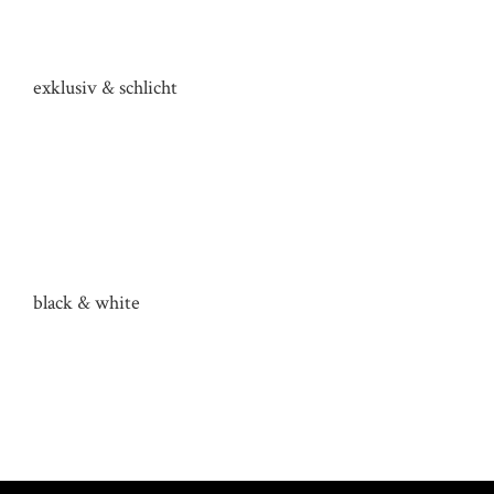
KÜCHE HAUS HI
exklusiv & schlicht
KÜCHE HAUS SCH
black & white