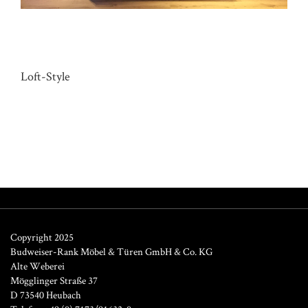
KÜCHE HAUS WE
Loft-Style
Copyright 2025
Budweiser-Rank Möbel & Türen GmbH & Co. KG
Alte Weberei
Mögglinger Straße 37
D 73540 Heubach