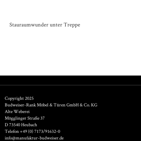
SCHRANK HAUS B
Stauraumwunder unter Treppe
Copyright 2025
Budweiser-Rank Möbel & Türen GmbH & Co. KG
Alte Weberei
Mögglinger Straße 37
D 73540 Heubach
Telefon +49 (0) 7173/91632-0
info@manufaktur-budweiser.de