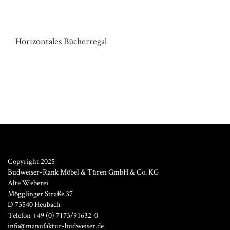
REGAL HAUS S
Horizontales Bücherregal
Copyright 2025
Budweiser-Rank Möbel & Türen GmbH & Co. KG
Alte Weberei
Mögglinger Straße 37
D 73540 Heubach
Telefon +49 (0) 7173/91632-0
info@manufaktur-budweiser.de