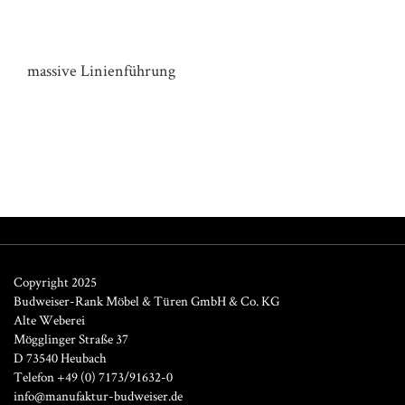
KOMMODE HAUS SB
massive Linienführung
Copyright 2025
Budweiser-Rank Möbel & Türen GmbH & Co. KG
Alte Weberei
Mögglinger Straße 37
D 73540 Heubach
Telefon +49 (0) 7173/91632-0
info@manufaktur-budweiser.de