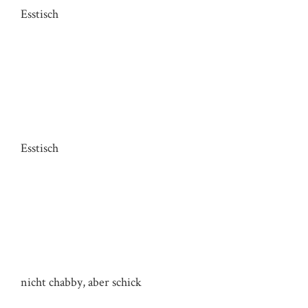
Esstisch
TISCH HAUS RK
Esstisch
ECKBANK HAUS S
nicht chabby, aber schick