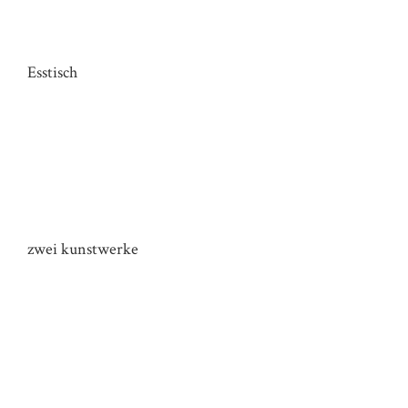
TISCH HAUS G
Esstisch
SIDEBOARD HAUS KR
zwei kunstwerke
TISCH HAUS GE