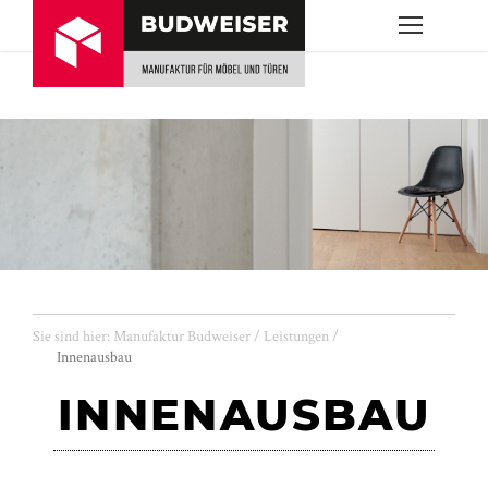
Sie sind hier:
Manufaktur Budweiser
/
Leistungen
/
Innenausbau
INNENAUSBAU